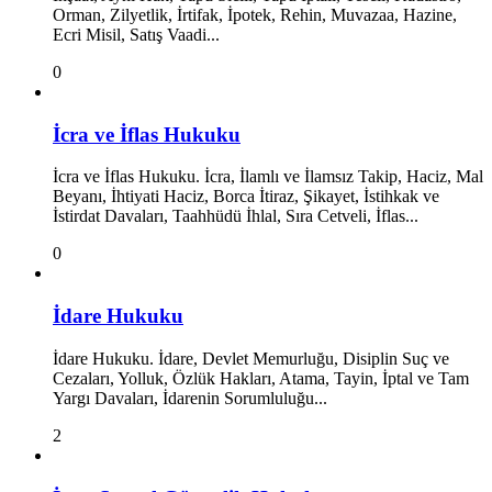
Orman, Zilyetlik, İrtifak, İpotek, Rehin, Muvazaa, Hazine,
Ecri Misil, Satış Vaadi...
0
İcra ve İflas Hukuku
İcra ve İflas Hukuku. İcra, İlamlı ve İlamsız Takip, Haciz, Mal
Beyanı, İhtiyati Haciz, Borca İtiraz, Şikayet, İstihkak ve
İstirdat Davaları, Taahhüdü İhlal, Sıra Cetveli, İflas...
0
İdare Hukuku
İdare Hukuku. İdare, Devlet Memurluğu, Disiplin Suç ve
Cezaları, Yolluk, Özlük Hakları, Atama, Tayin, İptal ve Tam
Yargı Davaları, İdarenin Sorumluluğu...
2