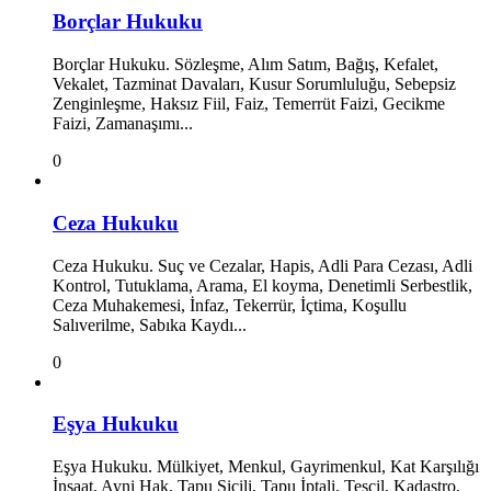
Borçlar Hukuku
Borçlar Hukuku. Sözleşme, Alım Satım, Bağış, Kefalet,
Vekalet, Tazminat Davaları, Kusur Sorumluluğu, Sebepsiz
Zenginleşme, Haksız Fiil, Faiz, Temerrüt Faizi, Gecikme
Faizi, Zamanaşımı...
0
Ceza Hukuku
Ceza Hukuku. Suç ve Cezalar, Hapis, Adli Para Cezası, Adli
Kontrol, Tutuklama, Arama, El koyma, Denetimli Serbestlik,
Ceza Muhakemesi, İnfaz, Tekerrür, İçtima, Koşullu
Salıverilme, Sabıka Kaydı...
0
Eşya Hukuku
Eşya Hukuku. Mülkiyet, Menkul, Gayrimenkul, Kat Karşılığı
İnşaat, Ayni Hak, Tapu Sicili, Tapu İptali, Tescil, Kadastro,