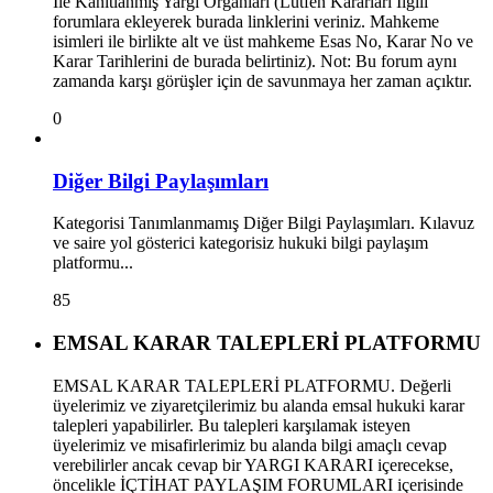
İle Kanıtlanmış Yargı Organları (Lütfen Kararları İlgili
forumlara ekleyerek burada linklerini veriniz. Mahkeme
isimleri ile birlikte alt ve üst mahkeme Esas No, Karar No ve
Karar Tarihlerini de burada belirtiniz). Not: Bu forum aynı
zamanda karşı görüşler için de savunmaya her zaman açıktır.
0
Diğer Bilgi Paylaşımları
Kategorisi Tanımlanmamış Diğer Bilgi Paylaşımları. Kılavuz
ve saire yol gösterici kategorisiz hukuki bilgi paylaşım
platformu...
85
EMSAL KARAR TALEPLERİ PLATFORMU
EMSAL KARAR TALEPLERİ PLATFORMU. Değerli
üyelerimiz ve ziyaretçilerimiz bu alanda emsal hukuki karar
talepleri yapabilirler. Bu talepleri karşılamak isteyen
üyelerimiz ve misafirlerimiz bu alanda bilgi amaçlı cevap
verebilirler ancak cevap bir YARGI KARARI içerecekse,
öncelikle İÇTİHAT PAYLAŞIM FORUMLARI içerisinde