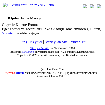
Bilgilendirme Mesajı
Geçersiz Komut: Forum
Eğer normal ve geçerli bir Linke tıkladığınızdan eminseniz, Lütfen,
Yönetici
ile irtibata geçin.
Giriş
Kayıt ol
Varsayılan Site
Yukarı git
Türkçe vBulletin
By NetYuvam™ 2014
Bu sistem
vBulletin®
alt yapısına sahip olup, 4.2.5 sürümü kullanılmaktadır.
Copyright © 2026 vBulletin Solutions, Inc. Tüm hakları saklıdır.
@HukukiKarar.Com
Merhaba
Misafir
Sizin IP Adresiniz:
216.73.216.140
| İşletim Sisteminiz:
Android
|
Tarayıcınız:
Chrome 131.0.0.0