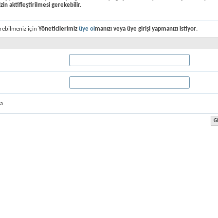
izin aktifleştirilmesi gerekebilir.
rebilmeniz için
Yöneticilerimiz
üye ol
manızı veya
üye girişi yap
manızı istiyor
.
la