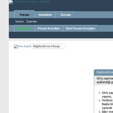
Forum
Günlükler
Sorular
Yardım
Eylemler
Bağış Yap
Forum Kuralları
Özel Forum Kuralları
Bilgilendirme Mesajı
Bilgilendirm
Giriş yapma
açıklandığı g
Giriş ya
yapınız.
Yetkiniz
Başka b
yazarak 
Eğer mes