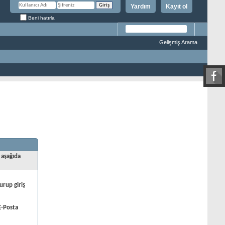
Yardım
Kayıt ol
Beni hatırla
Gelişmiş Arama
 aşağıda
urup giriş
E-Posta