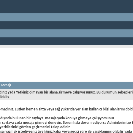
e Mesajı
dınız yada Yetkiniz olmayan bir alana girmeye çalışıyorsunuz. Bu durumun sebepleri
ibidir:
pmadınız. Lütfen hemen altta veya sağ yukarıda yer alan kullanıcı bilgi alanlarını dold
 dışında bulunan bir sayfaya, mesaja yada konuya girmeye çalışıyorsunuz.
ir sayfaya yada mesaja girmeyi deneyin. Sorun hala devam ediyorsa Adminlerimize 
yetkilerinizi gözden geçirmesini talep ediniz.
aj yazmak istediyseniz üyeliğiniz kalıcı veya geçici süre ile yasaklanmış olabilir yada