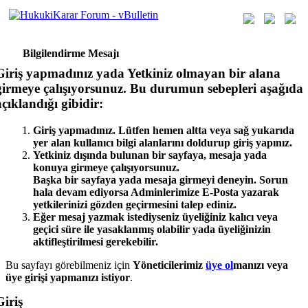
Bilgilendirme Mesajı
Giriş yapmadınız yada Yetkiniz olmayan bir alana
girmeye çalışıyorsunuz. Bu durumun sebepleri aşağıda
açıklandığı gibidir:
Giriş yapmadınız. Lütfen hemen altta veya sağ yukarıda
yer alan kullanıcı bilgi alanlarını doldurup giriş yapınız.
Yetkiniz dışında bulunan bir sayfaya, mesaja yada
konuya girmeye çalışıyorsunuz.
Başka bir sayfaya yada mesaja girmeyi deneyin. Sorun
hala devam ediyorsa Adminlerimize E-Posta yazarak
yetkilerinizi gözden geçirmesini talep ediniz.
Eğer mesaj yazmak istediyseniz üyeliğiniz kalıcı veya
geçici süre ile yasaklanmış olabilir yada üyeliğinizin
aktifleştirilmesi gerekebilir.
Bu sayfayı görebilmeniz için
Yöneticilerimiz
üye ol
manızı veya
üye girişi yap
manızı istiyor
.
Giriş