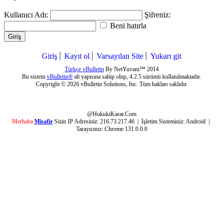
Kullanıcı Adı:
Şifreniz:
Beni hatırla
Giriş
Giriş
Kayıt ol
Varsayılan Site
Yukarı git
Türkçe vBulletin
By NetYuvam™ 2014
Bu sistem
vBulletin®
alt yapısına sahip olup, 4.2.5 sürümü kullanılmaktadır.
Copyright © 2026 vBulletin Solutions, Inc. Tüm hakları saklıdır.
@HukukiKarar.Com
Merhaba
Misafir
Sizin IP Adresiniz:
216.73.217.46
| İşletim Sisteminiz:
Android
|
Tarayıcınız:
Chrome 131.0.0.0