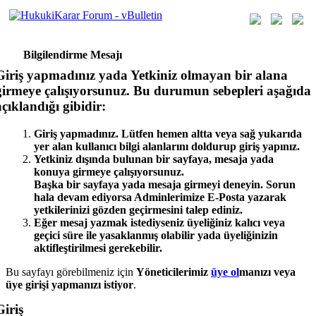
Bilgilendirme Mesajı
Giriş yapmadınız yada Yetkiniz olmayan bir alana
girmeye çalışıyorsunuz. Bu durumun sebepleri aşağıda
açıklandığı gibidir:
Giriş yapmadınız. Lütfen hemen altta veya sağ yukarıda
yer alan kullanıcı bilgi alanlarını doldurup giriş yapınız.
Yetkiniz dışında bulunan bir sayfaya, mesaja yada
konuya girmeye çalışıyorsunuz.
Başka bir sayfaya yada mesaja girmeyi deneyin. Sorun
hala devam ediyorsa Adminlerimize E-Posta yazarak
yetkilerinizi gözden geçirmesini talep ediniz.
Eğer mesaj yazmak istediyseniz üyeliğiniz kalıcı veya
geçici süre ile yasaklanmış olabilir yada üyeliğinizin
aktifleştirilmesi gerekebilir.
Bu sayfayı görebilmeniz için
Yöneticilerimiz
üye ol
manızı veya
üye girişi yap
manızı istiyor
.
Giriş