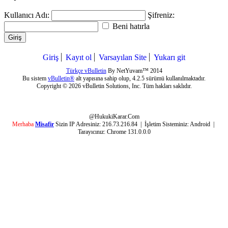
Kullanıcı Adı:
Şifreniz:
Beni hatırla
Giriş
Giriş
Kayıt ol
Varsayılan Site
Yukarı git
Türkçe vBulletin
By NetYuvam™ 2014
Bu sistem
vBulletin®
alt yapısına sahip olup, 4.2.5 sürümü kullanılmaktadır.
Copyright © 2026 vBulletin Solutions, Inc. Tüm hakları saklıdır.
@HukukiKarar.Com
Merhaba
Misafir
Sizin IP Adresiniz:
216.73.216.84
| İşletim Sisteminiz:
Android
|
Tarayıcınız:
Chrome 131.0.0.0