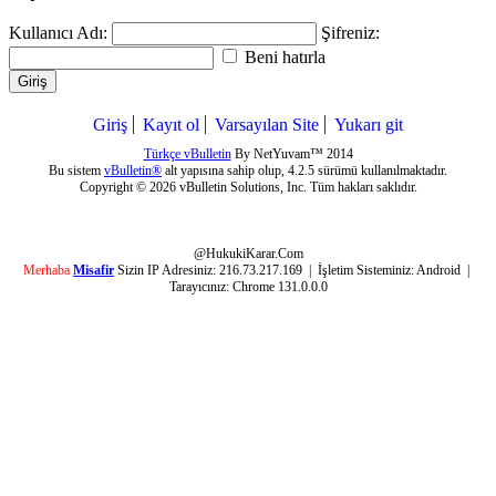
Kullanıcı Adı:
Şifreniz:
Beni hatırla
Giriş
Giriş
Kayıt ol
Varsayılan Site
Yukarı git
Türkçe vBulletin
By NetYuvam™ 2014
Bu sistem
vBulletin®
alt yapısına sahip olup, 4.2.5 sürümü kullanılmaktadır.
Copyright © 2026 vBulletin Solutions, Inc. Tüm hakları saklıdır.
@HukukiKarar.Com
Merhaba
Misafir
Sizin IP Adresiniz:
216.73.217.169
| İşletim Sisteminiz:
Android
|
Tarayıcınız:
Chrome 131.0.0.0