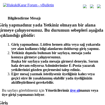
Bilgilendirme Mesajı
Giriş yapmadınız yada Yetkiniz olmayan bir alana
girmeye çalışıyorsunuz. Bu durumun sebepleri aşağıda
açıklandığı gibidir:
Giriş yapmadınız. Lütfen hemen altta veya sağ yukarıda
yer alan kullanıcı bilgi alanlarını doldurup giriş yapınız.
Yetkiniz dışında bulunan bir sayfaya, mesaja yada
konuya girmeye çalışıyorsunuz.
Başka bir sayfaya yada mesaja girmeyi deneyin. Sorun
hala devam ediyorsa Adminlerimize E-Posta yazarak
yetkilerinizi gözden geçirmesini talep ediniz.
Eğer mesaj yazmak istediyseniz üyeliğiniz kalıcı veya
geçici süre ile yasaklanmış olabilir yada üyeliğinizin
aktifleştirilmesi gerekebilir.
Bu sayfayı görebilmeniz için
Yöneticilerimiz
üye ol
manızı veya
üye girişi yap
manızı istiyor
.
Giriş