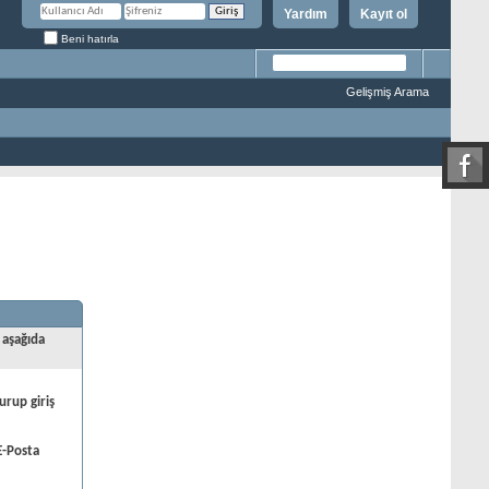
Yardım
Kayıt ol
Beni hatırla
Gelişmiş Arama
 aşağıda
urup giriş
E-Posta