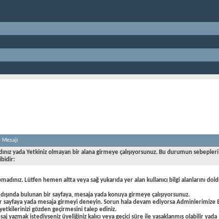
e Mesajı
dınız yada Yetkiniz olmayan bir alana girmeye çalışıyorsunuz. Bu durumun sebepleri
ibidir:
pmadınız. Lütfen hemen altta veya sağ yukarıda yer alan kullanıcı bilgi alanlarını dold
 dışında bulunan bir sayfaya, mesaja yada konuya girmeye çalışıyorsunuz.
ir sayfaya yada mesaja girmeyi deneyin. Sorun hala devam ediyorsa Adminlerimize 
yetkilerinizi gözden geçirmesini talep ediniz.
aj yazmak istediyseniz üyeliğiniz kalıcı veya geçici süre ile yasaklanmış olabilir yada