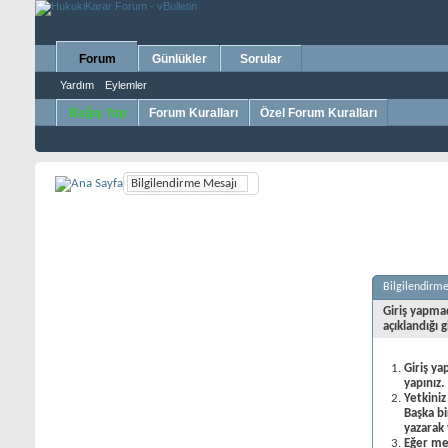
Forum
Günlükler
Sorular
Yardım
Eylemler
Bağış Yap
Forum Kuralları
Özel Forum Kuralları
Bilgilendirme Mesajı
Bilgilendirm
Giriş yapma
açıklandığı g
Giriş ya
yapınız.
Yetkiniz
Başka b
yazarak 
Eğer mes