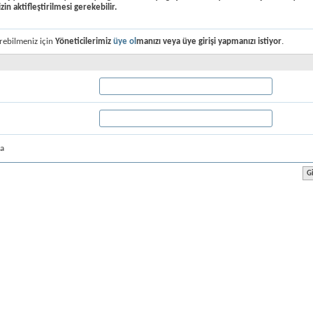
izin aktifleştirilmesi gerekebilir.
rebilmeniz için
Yöneticilerimiz
üye ol
manızı veya
üye girişi yap
manızı istiyor
.
la