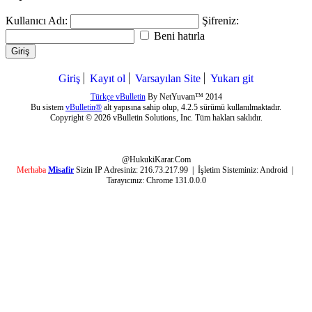
Kullanıcı Adı:
Şifreniz:
Beni hatırla
Giriş
Giriş
Kayıt ol
Varsayılan Site
Yukarı git
Türkçe vBulletin
By NetYuvam™ 2014
Bu sistem
vBulletin®
alt yapısına sahip olup, 4.2.5 sürümü kullanılmaktadır.
Copyright © 2026 vBulletin Solutions, Inc. Tüm hakları saklıdır.
@HukukiKarar.Com
Merhaba
Misafir
Sizin IP Adresiniz:
216.73.217.99
| İşletim Sisteminiz:
Android
|
Tarayıcınız:
Chrome 131.0.0.0