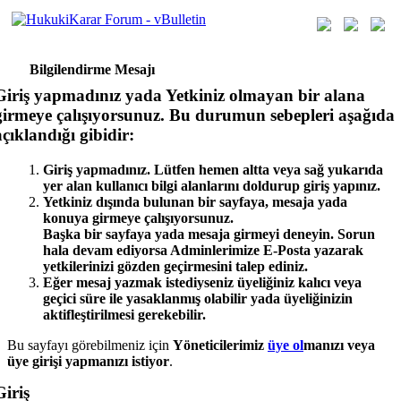
Bilgilendirme Mesajı
Giriş yapmadınız yada Yetkiniz olmayan bir alana
girmeye çalışıyorsunuz. Bu durumun sebepleri aşağıda
açıklandığı gibidir:
Giriş yapmadınız. Lütfen hemen altta veya sağ yukarıda
yer alan kullanıcı bilgi alanlarını doldurup giriş yapınız.
Yetkiniz dışında bulunan bir sayfaya, mesaja yada
konuya girmeye çalışıyorsunuz.
Başka bir sayfaya yada mesaja girmeyi deneyin. Sorun
hala devam ediyorsa Adminlerimize E-Posta yazarak
yetkilerinizi gözden geçirmesini talep ediniz.
Eğer mesaj yazmak istediyseniz üyeliğiniz kalıcı veya
geçici süre ile yasaklanmış olabilir yada üyeliğinizin
aktifleştirilmesi gerekebilir.
Bu sayfayı görebilmeniz için
Yöneticilerimiz
üye ol
manızı veya
üye girişi yap
manızı istiyor
.
Giriş