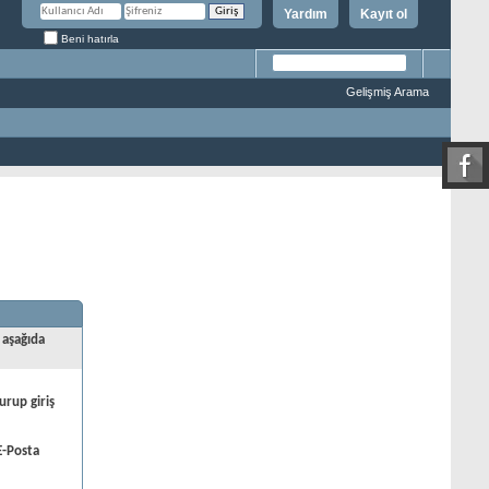
Yardım
Kayıt ol
Beni hatırla
Gelişmiş Arama
 aşağıda
urup giriş
E-Posta