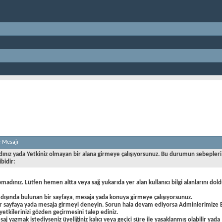
e Mesajı
dınız yada Yetkiniz olmayan bir alana girmeye çalışıyorsunuz. Bu durumun sebepleri
ibidir:
pmadınız. Lütfen hemen altta veya sağ yukarıda yer alan kullanıcı bilgi alanlarını dold
 dışında bulunan bir sayfaya, mesaja yada konuya girmeye çalışıyorsunuz.
ir sayfaya yada mesaja girmeyi deneyin. Sorun hala devam ediyorsa Adminlerimize 
yetkilerinizi gözden geçirmesini talep ediniz.
aj yazmak istediyseniz üyeliğiniz kalıcı veya geçici süre ile yasaklanmış olabilir yada