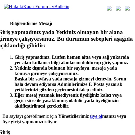
Bilgilendirme Mesajı
Giriş yapmadınız yada Yetkiniz olmayan bir alana
girmeye çalışıyorsunuz. Bu durumun sebepleri aşağıda
açıklandığı gibidir:
Giriş yapmadınız. Lütfen hemen altta veya sağ yukarıda
yer alan kullanıcı bilgi alanlarını doldurup giriş yapınız.
Yetkiniz dışında bulunan bir sayfaya, mesaja yada
konuya girmeye çalışıyorsunuz.
Başka bir sayfaya yada mesaja girmeyi deneyin. Sorun
hala devam ediyorsa Adminlerimize E-Posta yazarak
yetkilerinizi gözden geçirmesini talep ediniz.
Eğer mesaj yazmak istediyseniz üyeliğiniz kalıcı veya
geçici süre ile yasaklanmış olabilir yada üyeliğinizin
aktifleştirilmesi gerekebilir.
Bu sayfayı görebilmeniz için
Yöneticilerimiz
üye ol
manızı veya
üye girişi yap
manızı istiyor
.
Giriş