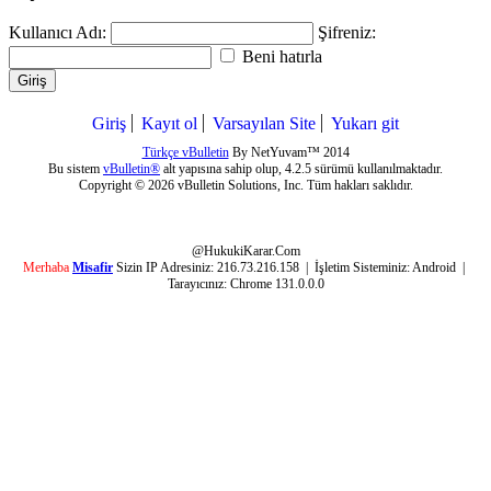
Kullanıcı Adı:
Şifreniz:
Beni hatırla
Giriş
Giriş
Kayıt ol
Varsayılan Site
Yukarı git
Türkçe vBulletin
By NetYuvam™ 2014
Bu sistem
vBulletin®
alt yapısına sahip olup, 4.2.5 sürümü kullanılmaktadır.
Copyright © 2026 vBulletin Solutions, Inc. Tüm hakları saklıdır.
@HukukiKarar.Com
Merhaba
Misafir
Sizin IP Adresiniz:
216.73.216.158
| İşletim Sisteminiz:
Android
|
Tarayıcınız:
Chrome 131.0.0.0